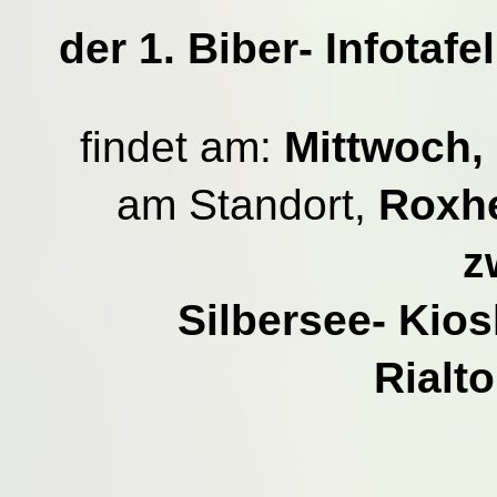
der 1. Biber- Infotafe
findet am:
Mittwoch, 
am Standort,
Roxhe
z
Silbersee- Kio
Rialt