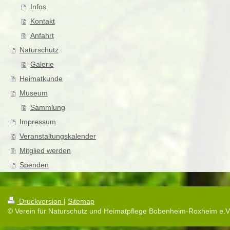
Infos
Kontakt
Anfahrt
Naturschutz
Galerie
Heimatkunde
Museum
Sammlung
Impressum
Veranstaltungskalender
Mitglied werden
Spenden
Druckversion
|
Sitemap
© Verein für Naturschutz und Heimatpflege Bobenheim-Roxheim e.V